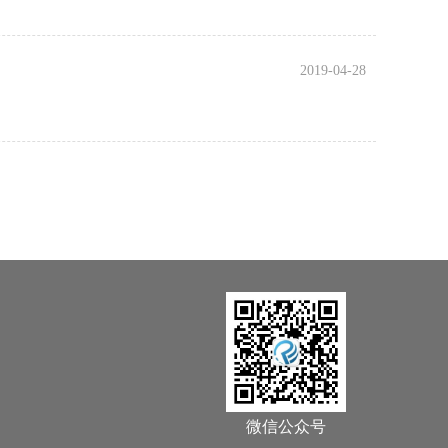
2019-04-28
微信公众号