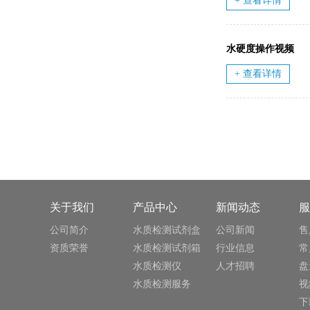
+ 查看详情
水硬度操作视频
+ 查看详情
关于我们
产品中心
新闻动态
服
公司简介
水质检测试剂盒
公司新闻
售
资质荣誉
水质检测试剂箱
行业信息
常
水质检测仪
人才招聘
盘
水质检测服务
视
下